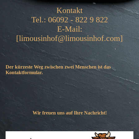
Kontakt
Tel.: 06092 - 822 9 822
E-Mail:
[limousinhof@limousinhof.com]
Der kürzeste Weg zwischen zwei Menschen ist das
Kontaktformular.
Wir freuen uns auf Ihre Nachricht!