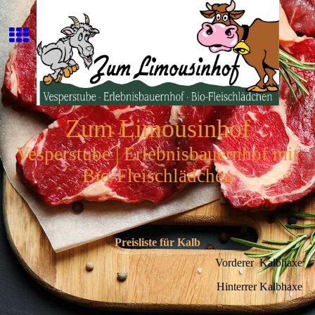
Zum Limousinhof
Vesperstube | Erlebnisbauernhof mit
Bio-Fleischlädchen
Preisliste für Kalb
Vorderer Kalbhaxe
Hinterrer Kalbhaxe