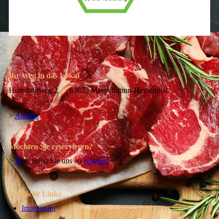
Ihr Weg in das Lokal
Herrnbildweg 2 63875 Mespelbrunn-Hessenthal
>
Anfahrt
Möchten Sie reservieren?
>
B
itte rufen Sie uns an
Kontakt
Nützliche Links
Impressum