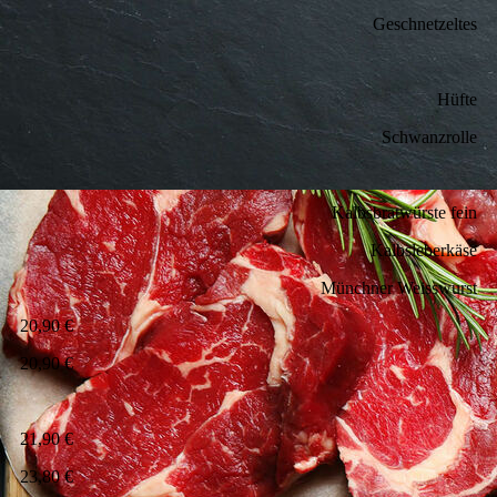
Geschnetzeltes
Hüfte
Schwanzrolle
Kalbsbratwürste fein
Kalbsleberkäse
Münchner Weisswurst
20,90 €
20,90 €
21,90 €
23,80 €