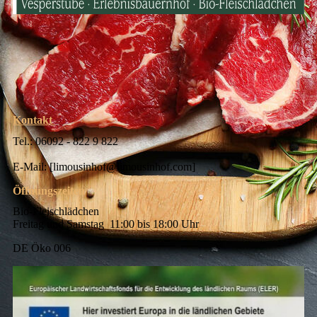
Kontakt
Tel.: 06092 - 822 9 822
E-Mail: [limousinhof@limousinhof.com]
Öffnungszeiten
Bio-Fleischlädchen
Freitag und Samstag 11:00 bis 18:00 Uhr
DE Öko 006