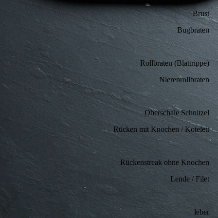
Brust
Bugbraten
Rollbraten (Blattrippe)
Nierenrollbraten
Oberschale Schnitzel
Rücken mit Knochen / Kotelett
Rückenstreak ohne Knochen
Lende / Filet
leber